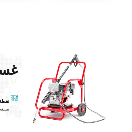
غسي
نقطة
مسقط