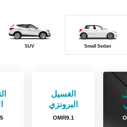
SUV
Small Sedan
ل
الغسيل
ال
البرونزي
ا
.5
OMR
9.1
O