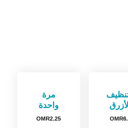
تنظيف
مرة
لأزرق
واحدة
OMR
2.25
OMR
6