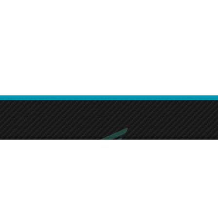
Fast Cleaning Services
We take pride in providing efficient and reliable cleaning solutions.
Our commitment to quality ensures your satisfaction every time.